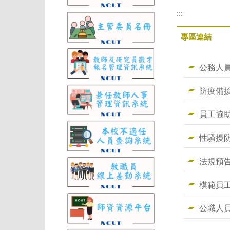
:::
專區連結
公務人
防疫備
員工協
性騷擾
法規預
模範員
公職人