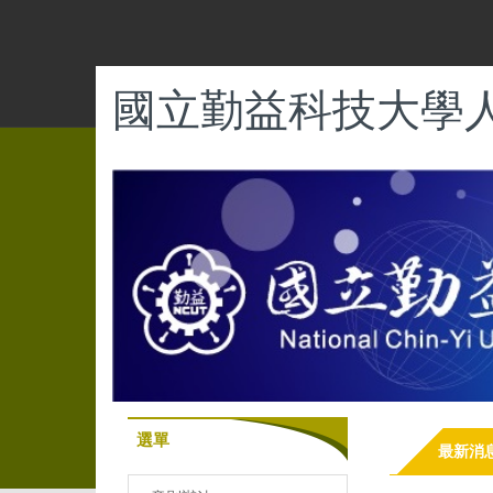
跳
到
主
要
國立勤益科技大學
內
容
區
選單
最新消