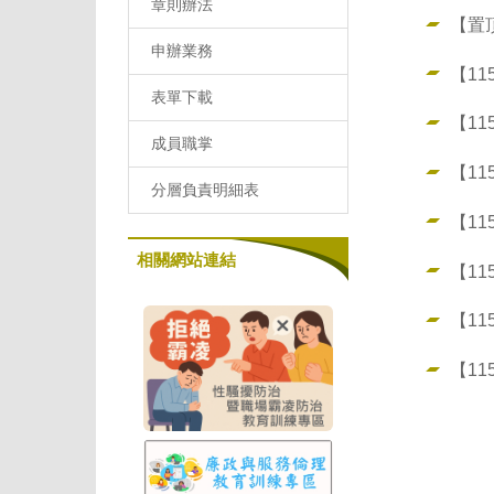
章則辦法
【置
申辦業務
【1
表單下載
【11
成員職掌
【11
分層負責明細表
【11
相關網站連結
【1
【11
【11