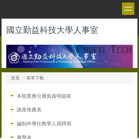
跳
到
主
要
國立勤益科技大學人事室
內
容
區
首頁
表單下載
本校業務分層負責明細表
講座推薦表
編制外專任教學人員聘用
履歷表