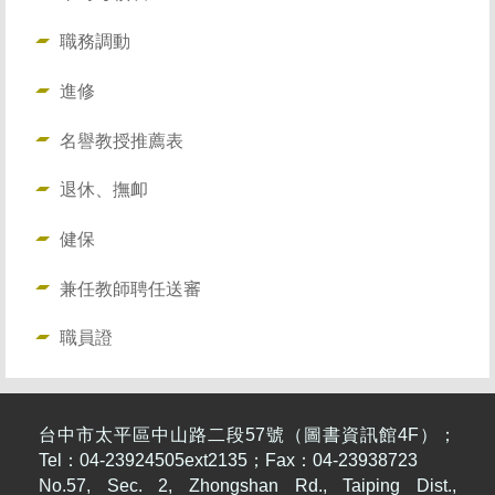
職務調動
進修
名譽教授推薦表
退休、撫卹
健保
兼任教師聘任送審
職員證
台中市太平區中山路二段57號（圖書資訊館4F）；
Tel：04-23924505ext2135；Fax：04-23938723
No.57, Sec. 2, Zhongshan Rd., Taiping Dist.,