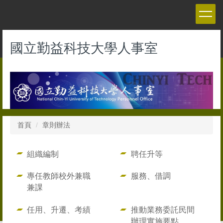
跳
到
主
要
國立勤益科技大學人事室
內
容
區
首頁
章則辦法
組織編制
聘任升等
專任教師校外兼職
服務、借調
兼課
任用、升遷、考績
推動業務委託民間
辦理實施要點