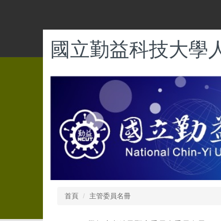
跳
到
主
要
國立勤益科技大學
內
容
區
首頁
主管委員名冊