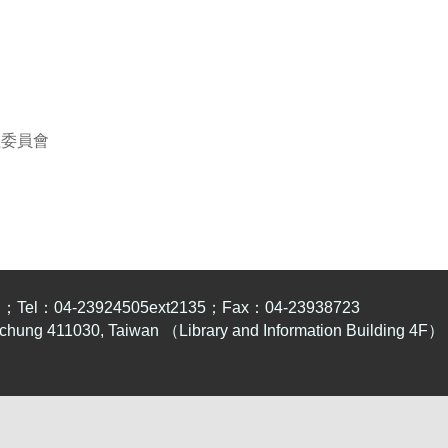
理委員會
-23924505ext2135；Fax：04-23938723
Taichung 411030, Taiwan （Library and Information Building 4F）