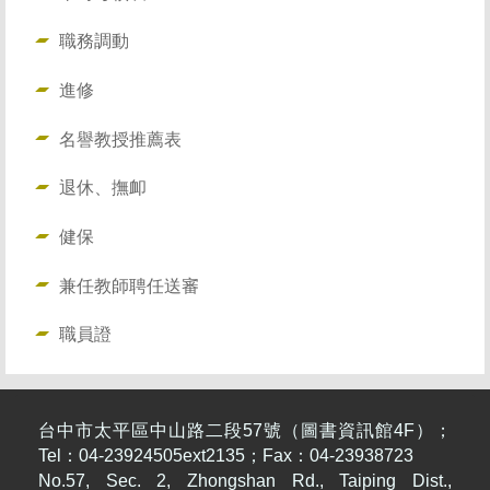
職務調動
進修
名譽教授推薦表
退休、撫卹
健保
兼任教師聘任送審
職員證
台中市太平區中山路二段57號（圖書資訊館4F）；
Tel：04-23924505ext2135；Fax：04-23938723
No.57, Sec. 2, Zhongshan Rd., Taiping Dist.,