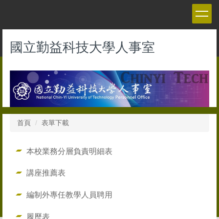
跳
到
主
要
國立勤益科技大學人事室
內
容
區
首頁
表單下載
本校業務分層負責明細表
講座推薦表
編制外專任教學人員聘用
履歷表