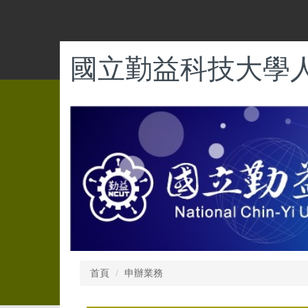
跳
到
主
要
國立勤益科技大學
內
容
區
首頁
申辦業務